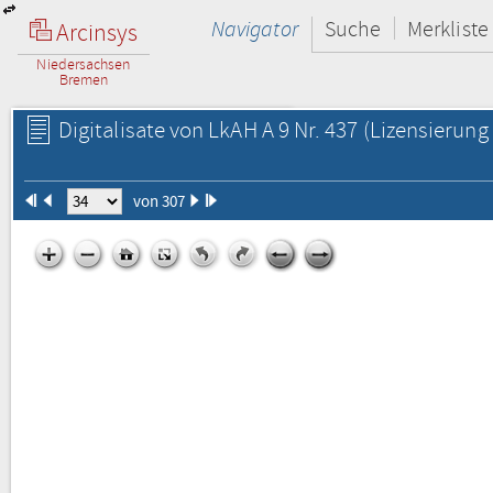
Navigator
Suche
Merkliste
Arcinsys
Niedersachsen
Bremen
Digitalisate von LkAH A 9 Nr. 437
(Lizensierung 
von 307