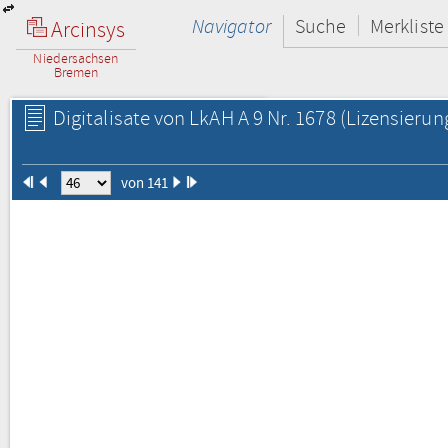
Navigator
Suche
Merkliste
Arcinsys
Niedersachsen
Bremen
Digitalisate von LkAH A 9 Nr. 1678
(Lizensierun
von 141