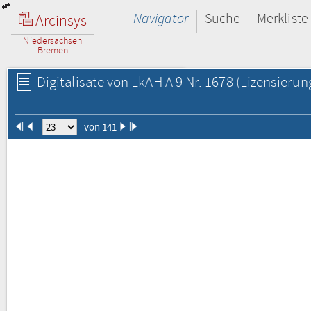
Navigator
Suche
Merkliste
Arcinsys
Niedersachsen
Bremen
Digitalisate von LkAH A 9 Nr. 1678
(Lizensierun
von 141