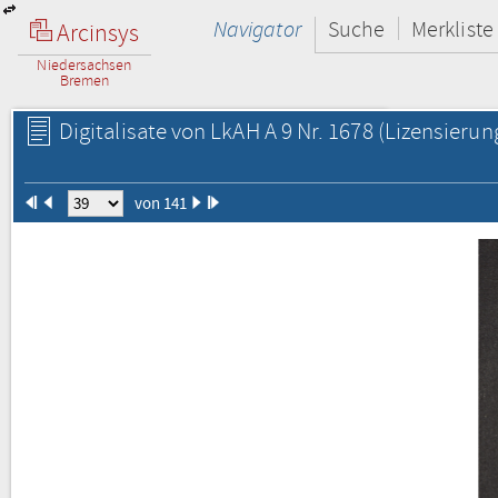
Navigator
Suche
Merkliste
Arcinsys
Niedersachsen
Bremen
Digitalisate von LkAH A 9 Nr. 1678
(Lizensierun
von 141