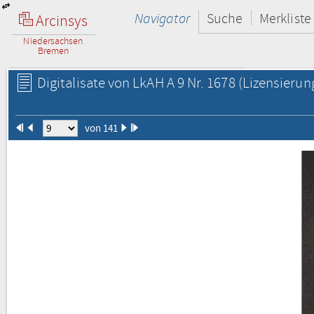
Navigator
Suche
Merkliste
Arcinsys
Niedersachsen
Bremen
Digitalisate von LkAH A 9 Nr. 1678
(Lizensierun
von 141