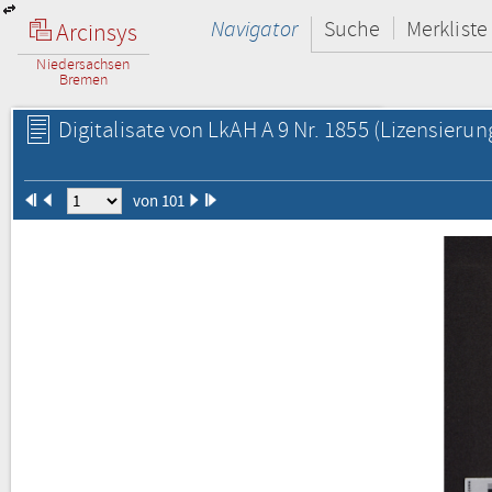
Navigator
Suche
Merkliste
Arcinsys
Niedersachsen
Bremen
Digitalisate von LkAH A 9 Nr. 1855
(Lizensierun
von 101