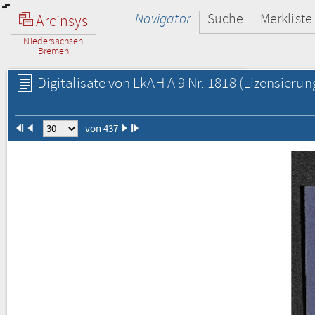
Navigator
Suche
Merkliste
Arcinsys
Niedersachsen
Bremen
Digitalisate von LkAH A 9 Nr. 1818
(Lizensierun
von 437