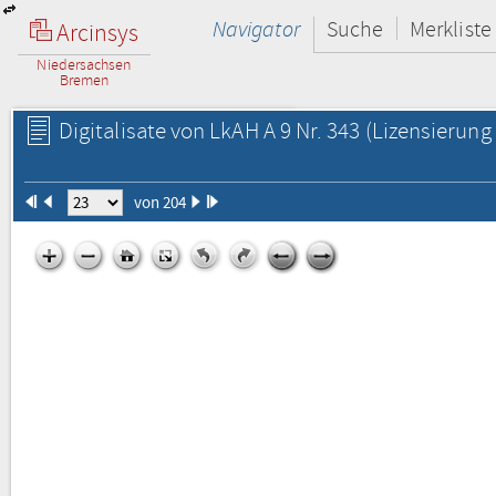
Navigator
Suche
Merkliste
Arcinsys
Niedersachsen
Bremen
Digitalisate von LkAH A 9 Nr. 343
(Lizensierung 
von 204