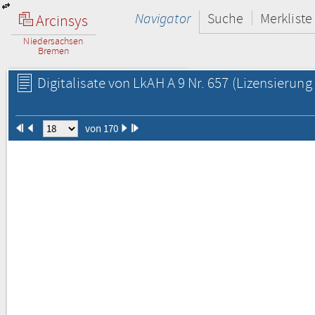
Navigator
Suche
Merkliste
Arcinsys
Niedersachsen
Bremen
Digitalisate von LkAH A 9 Nr. 657
(Lizensierung 
von 170