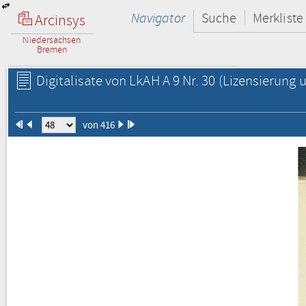
Navigator
Suche
Merkliste
Arcinsys
Niedersachsen
Bremen
Digitalisate von LkAH A 9 Nr. 30
(Lizensierung u
von 416