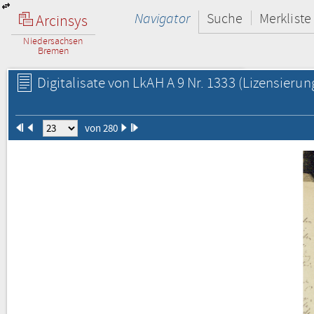
Navigator
Suche
Merkliste
Arcinsys
Niedersachsen
Bremen
Digitalisate von LkAH A 9 Nr. 1333
(Lizensierun
von 280