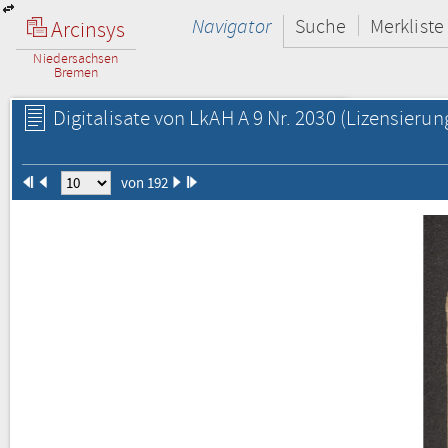
Navigator
Suche
Merkliste
Arcinsys
Niedersachsen
Bremen
Digitalisate von LkAH A 9 Nr. 2030
(Lizensierun
von 192