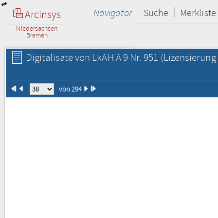
Navigator
Suche
Merkliste
Arcinsys
Niedersachsen
Bremen
Digitalisate von LkAH A 9 Nr. 951
(Lizensierung 
von 294