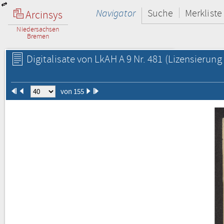
Navigator
Suche
Merkliste
Arcinsys
Niedersachsen
Bremen
Digitalisate von LkAH A 9 Nr. 481
(Lizensierung 
von 155