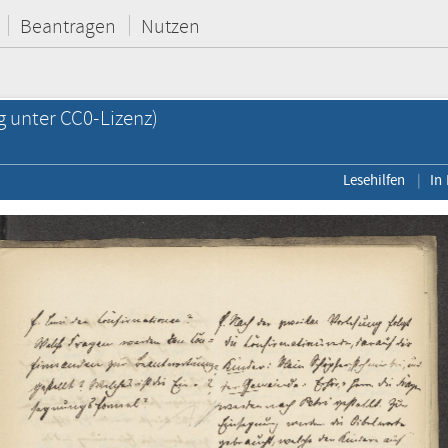
Beantragen
Nutzen
g unter CC0-Lizenz)
Lesehilfen
In