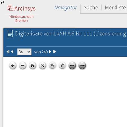
Navigator
Suche
Merkliste
Arcinsys
Niedersachsen
Bremen
Digitalisate von LkAH A 9 Nr. 111
(Lizensierung 
von 240