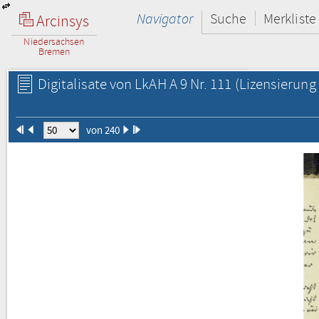
Navigator
Suche
Merkliste
Arcinsys
Niedersachsen
Bremen
Digitalisate von LkAH A 9 Nr. 111
(Lizensierung 
von 240