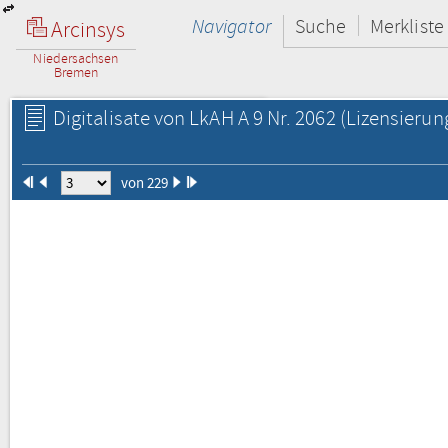
Navigator
Suche
Merkliste
Arcinsys
Niedersachsen
Bremen
Digitalisate von LkAH A 9 Nr. 2062
(Lizensierun
von 229