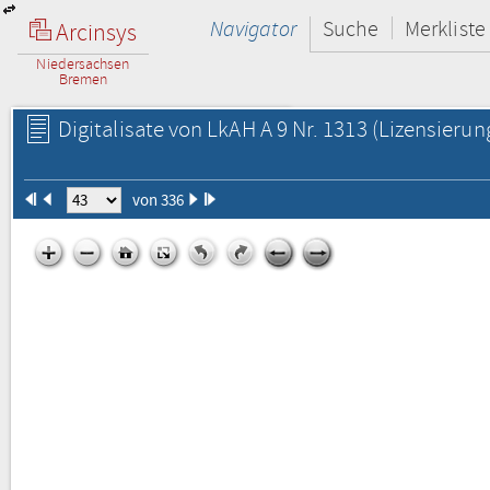
Navigator
Suche
Merkliste
Arcinsys
Niedersachsen
Bremen
Digitalisate von LkAH A 9 Nr. 1313
(Lizensierun
von 336