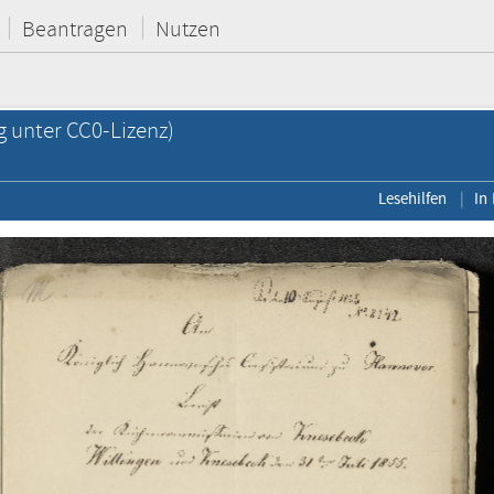
Beantragen
Nutzen
g unter CC0-Lizenz)
Lesehilfen
In