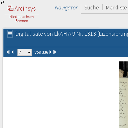
Navigator
Suche
Merkliste
Arcinsys
Niedersachsen
Bremen
Digitalisate von LkAH A 9 Nr. 1313
(Lizensierun
von 336