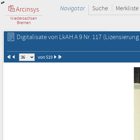
Navigator
Suche
Merkliste
Arcinsys
Niedersachsen
Bremen
Digitalisate von LkAH A 9 Nr. 117
(Lizensierung 
von 519