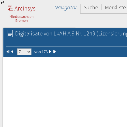
Navigator
Suche
Merkliste
Arcinsys
Niedersachsen
Bremen
Digitalisate von LkAH A 9 Nr. 1249
(Lizensierun
von 173