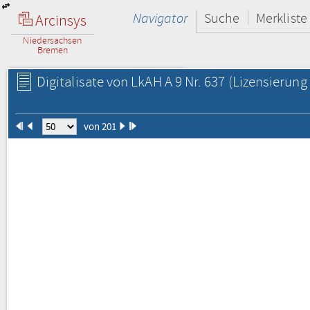
Navigator
Suche
Merkliste
Arcinsys
Niedersachsen
Bremen
Digitalisate von LkAH A 9 Nr. 637
(Lizensierung 
von 201