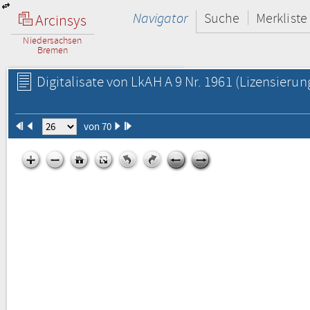
Navigator
Suche
Merkliste
Arcinsys
Niedersachsen
Bremen
Digitalisate von LkAH A 9 Nr. 1961
(Lizensierun
von 70