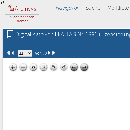
Navigator
Suche
Merkliste
Arcinsys
Niedersachsen
Bremen
Digitalisate von LkAH A 9 Nr. 1961
(Lizensierun
von 70