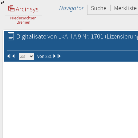
Navigator
Suche
Merkliste
Arcinsys
Niedersachsen
Bremen
Digitalisate von LkAH A 9 Nr. 1701
(Lizensierun
von 281