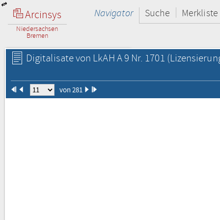
Navigator
Suche
Merkliste
Arcinsys
Niedersachsen
Bremen
Digitalisate von LkAH A 9 Nr. 1701
(Lizensierun
von 281