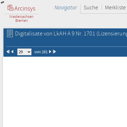
Navigator
Suche
Merkliste
Arcinsys
Niedersachsen
Bremen
Digitalisate von LkAH A 9 Nr. 1701
(Lizensierun
von 281