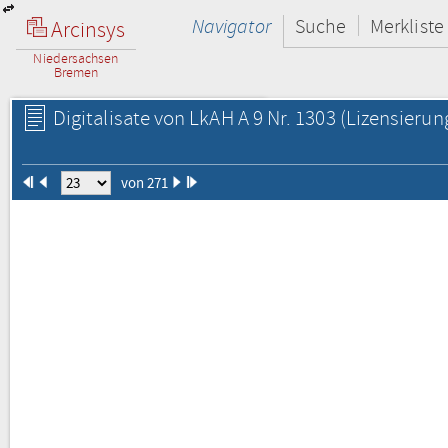
Navigator
Suche
Merkliste
Arcinsys
Niedersachsen
Bremen
Digitalisate von LkAH A 9 Nr. 1303
(Lizensierun
von 271