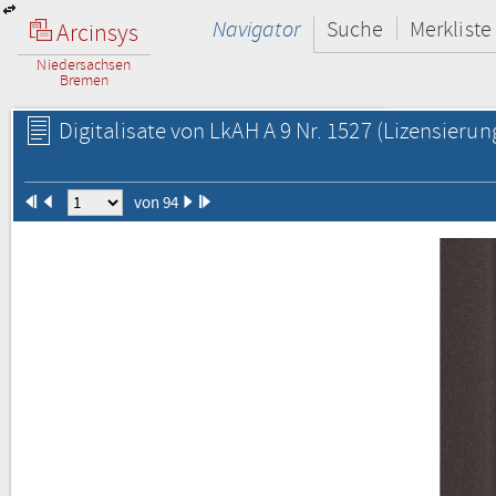
Navigator
Suche
Merkliste
Arcinsys
Niedersachsen
Bremen
Digitalisate von LkAH A 9 Nr. 1527
(Lizensierun
von 94