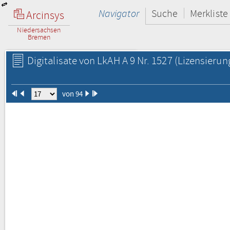
Navigator
Suche
Merkliste
Arcinsys
Niedersachsen
Bremen
Digitalisate von LkAH A 9 Nr. 1527
(Lizensierun
von 94