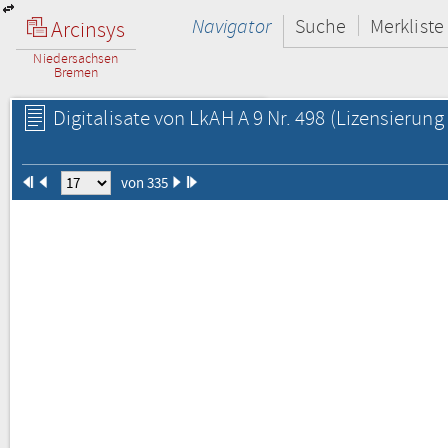
Navigator
Suche
Merkliste
Arcinsys
Niedersachsen
Bremen
Digitalisate von LkAH A 9 Nr. 498
(Lizensierung 
von 335