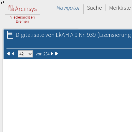
Navigator
Suche
Merkliste
Arcinsys
Niedersachsen
Bremen
Digitalisate von LkAH A 9 Nr. 939
(Lizensierung 
von 254