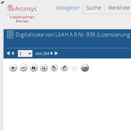
Navigator
Suche
Merkliste
Arcinsys
Niedersachsen
Bremen
Digitalisate von LkAH A 9 Nr. 939
(Lizensierung 
von 254