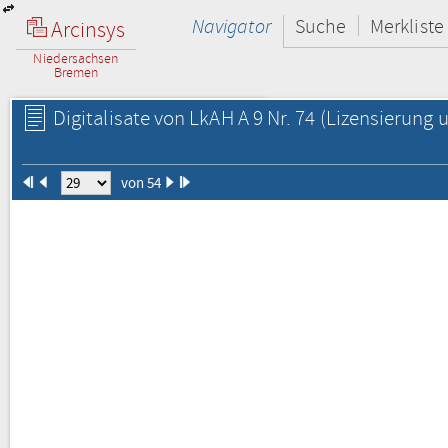
Navigator
Suche
Merkliste
Arcinsys
Niedersachsen
Bremen
Digitalisate von LkAH A 9 Nr. 74
(Lizensierung u
von 54