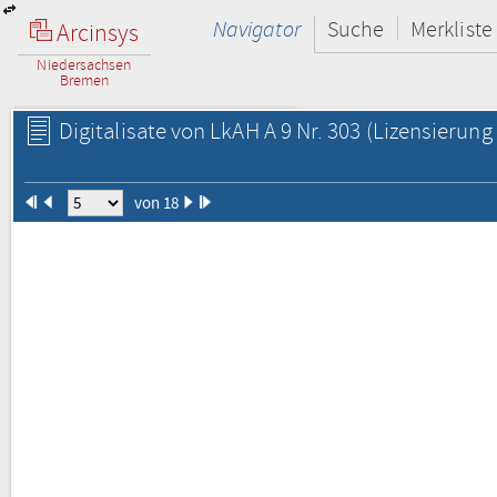
Navigator
Suche
Merkliste
Arcinsys
Niedersachsen
Bremen
Digitalisate von LkAH A 9 Nr. 303
(Lizensierung 
von 18