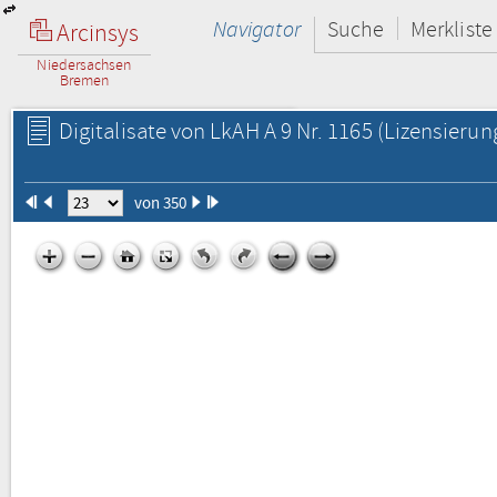
Navigator
Suche
Merkliste
Arcinsys
Niedersachsen
Bremen
Digitalisate von LkAH A 9 Nr. 1165
(Lizensierun
von 350