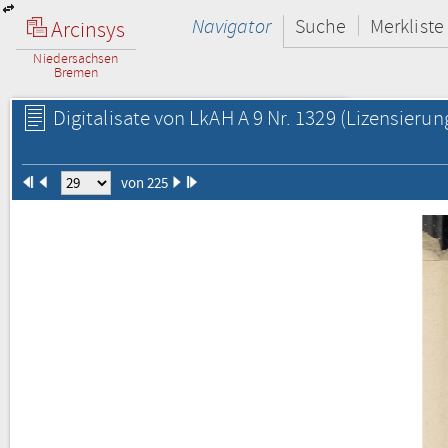
Navigator
Suche
Merkliste
Arcinsys
Niedersachsen
Bremen
Digitalisate von LkAH A 9 Nr. 1329
(Lizensierun
von 225