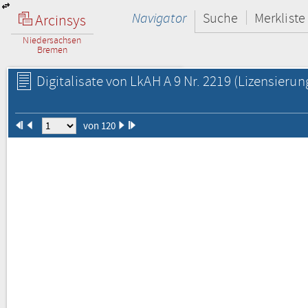
Navigator
Suche
Merkliste
Arcinsys
Niedersachsen
Bremen
Digitalisate von LkAH A 9 Nr. 2219
(Lizensierun
von 120