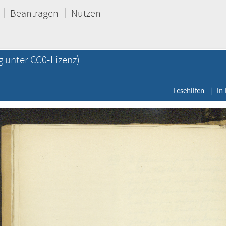
Beantragen
Nutzen
g unter CC0-Lizenz)
Lesehilfen
In