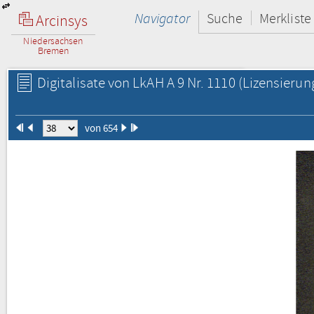
Navigator
Suche
Merkliste
Arcinsys
Niedersachsen
Bremen
Digitalisate von LkAH A 9 Nr. 1110
(Lizensierun
von 654