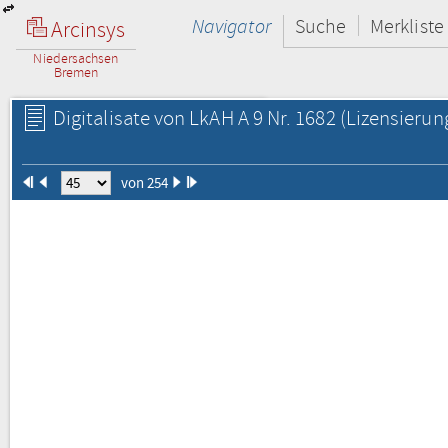
Navigator
Suche
Merkliste
Arcinsys
Niedersachsen
Bremen
Digitalisate von LkAH A 9 Nr. 1682
(Lizensierun
von 254