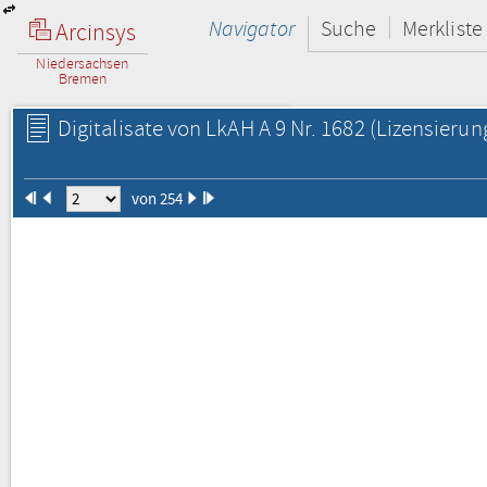
Navigator
Suche
Merkliste
Arcinsys
Niedersachsen
Bremen
Digitalisate von LkAH A 9 Nr. 1682
(Lizensierun
von 254