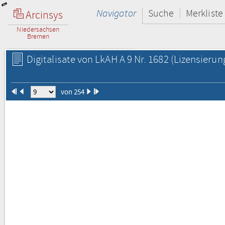
Navigator
Suche
Merkliste
Arcinsys
Niedersachsen
Bremen
Digitalisate von LkAH A 9 Nr. 1682
(Lizensierun
von 254