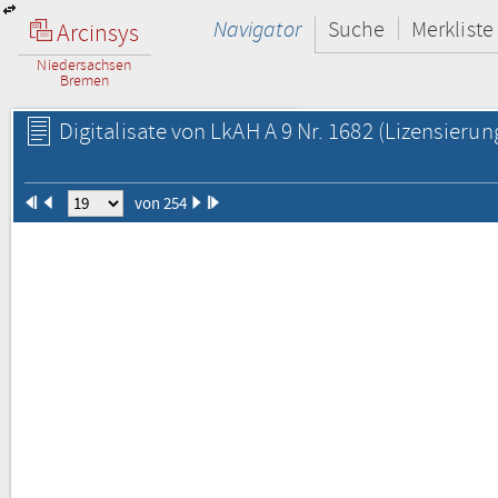
Navigator
Suche
Merkliste
Arcinsys
Niedersachsen
Bremen
Digitalisate von LkAH A 9 Nr. 1682
(Lizensierun
von 254