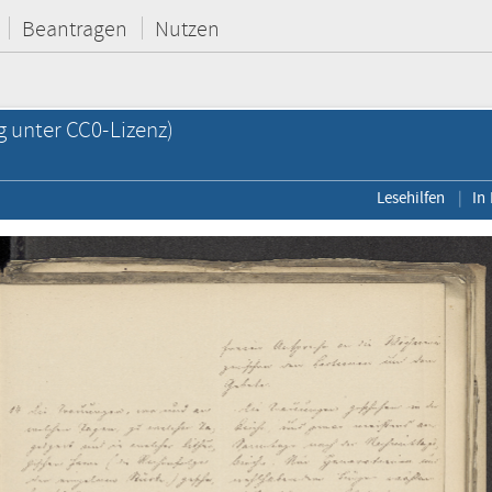
Beantragen
Nutzen
g unter CC0-Lizenz)
Lesehilfen
In