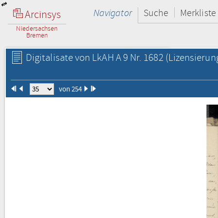
Navigator
Suche
Merkliste
Arcinsys
Niedersachsen
Bremen
Digitalisate von LkAH A 9 Nr. 1682
(Lizensierun
von 254