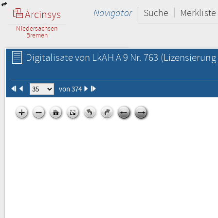
Navigator
Suche
Merkliste
Arcinsys
Niedersachsen
Bremen
Digitalisate von LkAH A 9 Nr. 763
(Lizensierung 
von 374