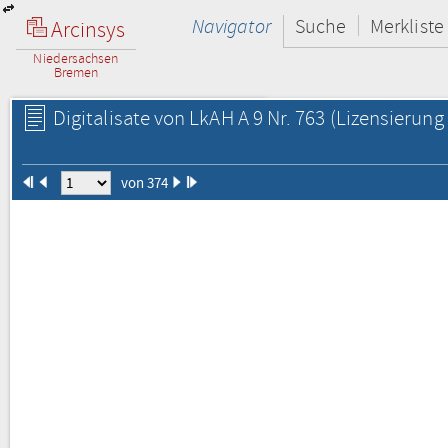
Navigator
Suche
Merkliste
Arcinsys
Niedersachsen
Bremen
Digitalisate von LkAH A 9 Nr. 763
(Lizensierung 
von 374