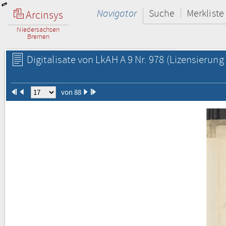
Navigator
Suche
Merkliste
Arcinsys
Niedersachsen
Bremen
Digitalisate von LkAH A 9 Nr. 978
(Lizensierung 
von 88