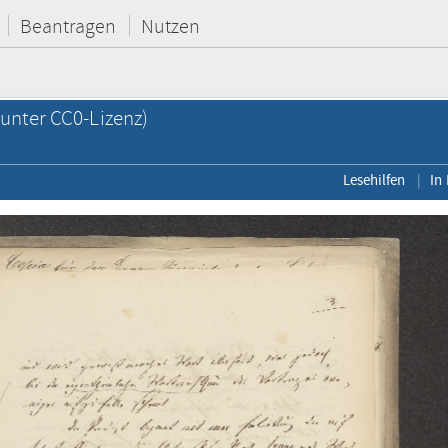
Beantragen
Nutzen
unter CC0-Lizenz)
Lesehilfen
In