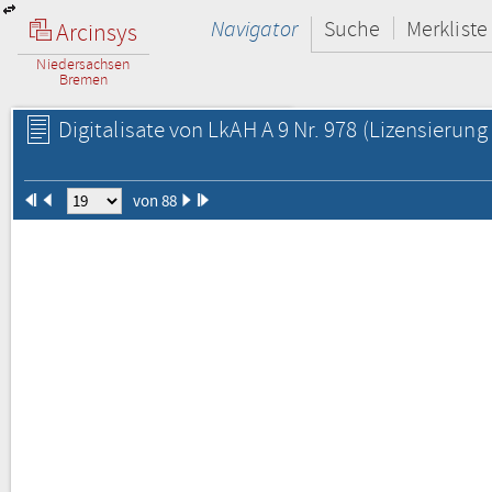
Navigator
Suche
Merkliste
Arcinsys
Niedersachsen
Bremen
Digitalisate von LkAH A 9 Nr. 978
(Lizensierung 
von 88