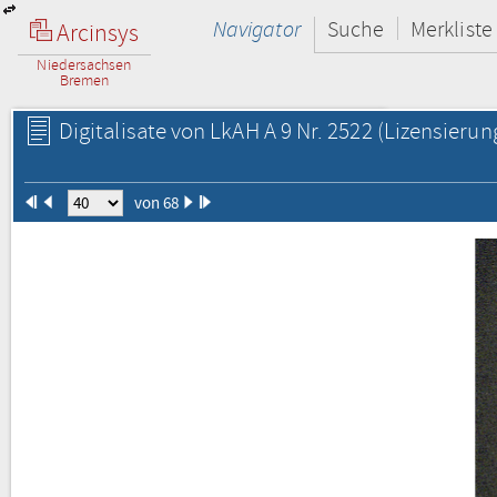
Navigator
Suche
Merkliste
Arcinsys
Niedersachsen
Bremen
Digitalisate von LkAH A 9 Nr. 2522
(Lizensierun
von 68