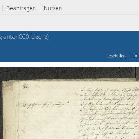
Beantragen
Nutzen
g unter CC0-Lizenz)
Lesehilfen
In